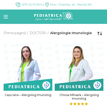
+373 22 911 500
|
Mun. Chișinău, str. Miorița 3/5
Prima pagină
DOCTORI
Alergologie Imunologie
Cașu Iana – Alergolog Imunolog
Chiosa Mihaela – Alergolog
Imunolog