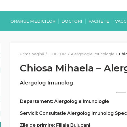
ORARUL MEDICILOR
DOCTORI
PACHETE
VACC
Prima pagină
DOCTORI
Alergologie Imunologie
Chi
Chiosa Mihaela – Ale
Alergolog Imunolog
Departament
: Alergologie Imunologie
Servicii
: Consultație Alergolog Imunolog Speci
Zile de primire
: Filiala Buiucani