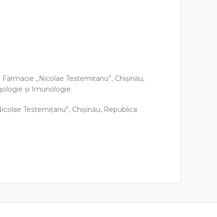
i Farmacie „Nicolae Testemiţanu”, Chişinău,
gologie și Imunologie.
Nicolae Testemiţanu”, Chişinău, Republica