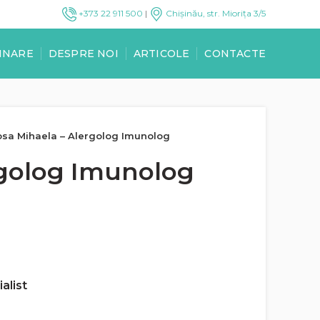
+373 22 911 500
|
Chișinău, str. Miorița 3/5
INARE
DESPRE NOI
ARTICOLE
CONTACTE
osa Mihaela – Alergolog Imunolog
rgolog Imunolog
alist