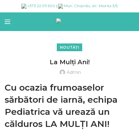
+373 22 911 500
|
Mun. Chișinău, str. Miorița 3/5
NOUTĂȚI
La Mulți Ani!
Admin
Cu ocazia frumoaselor
sărbători de iarnă, echipa
Pediatrica vă urează un
călduros LA MULȚI ANI!