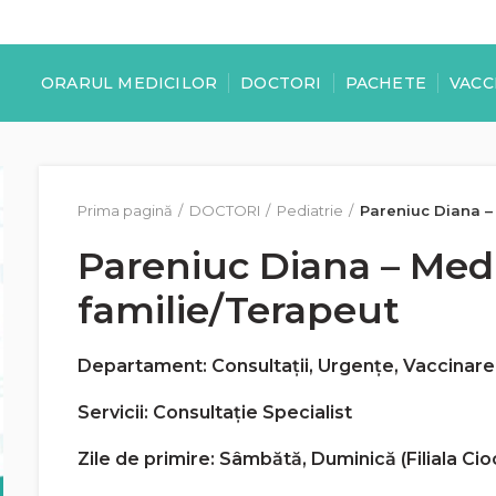
ORARUL MEDICILOR
DOCTORI
PACHETE
VACC
Prima pagină
DOCTORI
Pediatrie
Pareniuc Diana –
Pareniuc Diana – Med
familie/Terapeut
Departament
: Consultații, Urgențe, Vaccinare
Servicii
: Consultație Specialist
Zile de primire
:
Sâmbătă, Duminică (
Filiala Ci