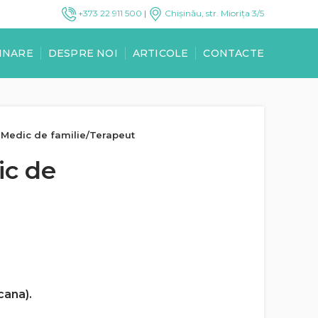
+373 22 911 500
|
Chișinău, str. Miorița 3/5
INARE
DESPRE NOI
ARTICOLE
CONTACTE
 Medic de familie/Terapeut
ic de
ocana).