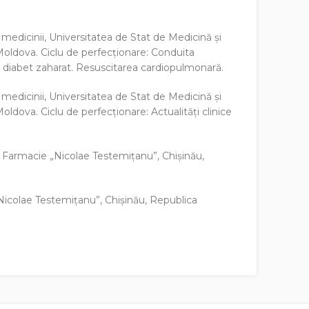
medicinii, Universitatea de Stat de Medicină şi
oldova. Ciclu de perfecționare: Conduita
 și diabet zaharat. Resuscitarea cardiopulmonară.
medicinii, Universitatea de Stat de Medicină şi
dova. Ciclu de perfecționare: Actualități clinice
.
i Farmacie „Nicolae Testemiţanu”, Chişinău,
Nicolae Testemiţanu”, Chişinău, Republica