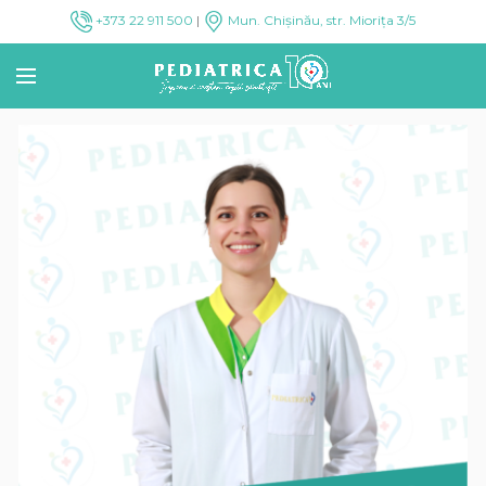
+373 22 911 500
|
Mun. Chișinău, str. Miorița 3/5