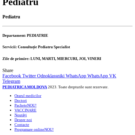
Pediatru
Pediatru
Departament
: PEDIATRIE
Servicii
: Consultație Pediatru Specialist
Zile de primire
: LUNI, MARTI, MIERCURI, JOI, VINERI
Share
Facebook
Twitter
Odnoklassniki
WhatsApp
WhatsApp
VK
Telegram
PEDIATRICA MOLDOVA
2023. Toate drepturile sunt rezervate.
Orarul medicilor
Doctori
Pachete
NOU!
VACCINARE
Noutăți
Despre noi
Contacte
Programare online
NOU!