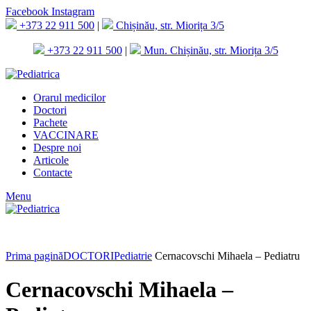
Facebook
Instagram
+373 22 911 500
|
Chișinău, str. Miorița 3/5
+373 22 911 500
|
Mun. Chișinău, str. Miorița 3/5
Orarul medicilor
Doctori
Pachete
VACCINARE
Despre noi
Articole
Contacte
Menu
Prima pagină
DOCTORI
Pediatrie
Cernacovschi Mihaela – Pediatru
Cernacovschi Mihaela –