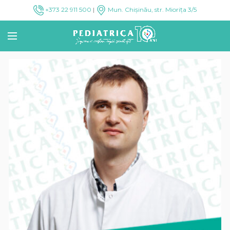
+373 22 911 500
|
Mun. Chișinău, str. Miorița 3/5