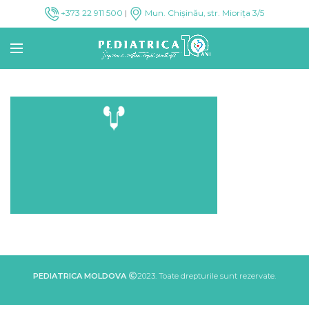
+373 22 911 500
|
Mun. Chișinău, str. Miorița 3/5
PEDIATRICA MOLDOVA
2023. Toate drepturile sunt rezervate.