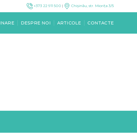
+373 22 911 500
|
Chișinău, str. Miorița 3/5
INARE
DESPRE NOI
ARTICOLE
CONTACTE