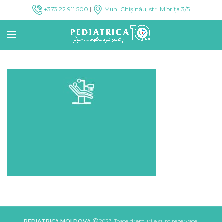
+373 22 911 500
|
Mun. Chișinău, str. Miorița 3/5
PEDIATRICA MOLDOVA
2023. Toate drepturile sunt rezervate.