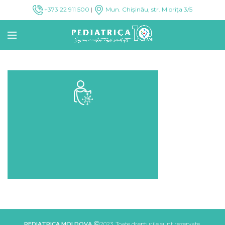
+373 22 911 500
|
Mun. Chișinău, str. Miorița 3/5
PEDIATRICA MOLDOVA
2023. Toate drepturile sunt rezervate.