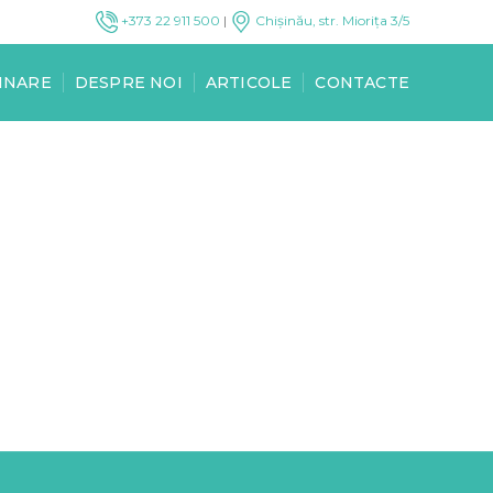
+373 22 911 500
|
Chișinău, str. Miorița 3/5
INARE
DESPRE NOI
ARTICOLE
CONTACTE