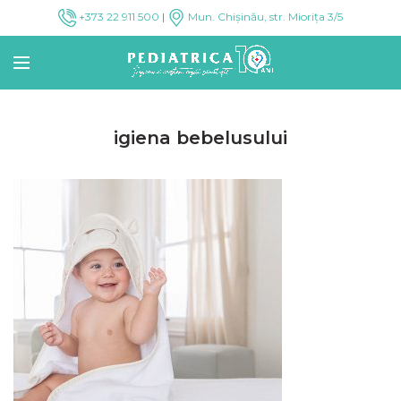
+373 22 911 500
|
Mun. Chișinău, str. Miorița 3/5
igiena bebelusului