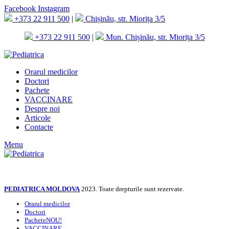
Facebook
Instagram
+373 22 911 500
|
Chișinău, str. Miorița 3/5
+373 22 911 500
|
Mun. Chișinău, str. Miorița 3/5
Orarul medicilor
Doctori
Pachete
VACCINARE
Despre noi
Articole
Contacte
Menu
PEDIATRICA MOLDOVA
2023. Toate drepturile sunt rezervate.
Orarul medicilor
Doctori
Pachete
NOU!
VACCINARE