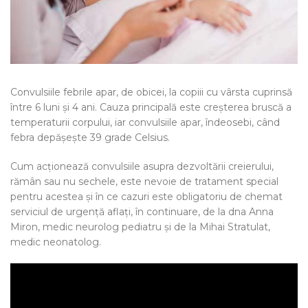
Convulsiile febrile apar, de obicei, la copiii cu vârsta cuprinsă
între 6 luni şi 4 ani. Cauza principală este creşterea bruscă a
temperaturii corpului, iar convulsiile apar, îndeosebi, când
febra depăşeşte 39 grade Celsius.
Cum acţionează convulsiile asupra dezvoltării creierului,
rămân sau nu sechele, este nevoie de tratament special
pentru acestea şi în ce cazuri este obligatoriu de chemat
serviciul de urgenţă aflați, în continuare, de la dna Anna
Miron, medic neurolog pediatru şi de la Mihai Stratulat,
medic neonatolog.