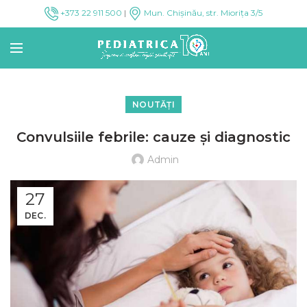
+373 22 911 500
|
Mun. Chișinău, str. Miorița 3/5
NOUTĂȚI
Convulsiile febrile: cauze şi diagnostic
Admin
27
DEC.