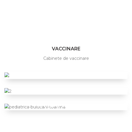
VACCINARE
Cabinete de vaccinare
Filiala Telecentru
Filiala Ciocana
VEZI LOCAȚIA
Filiala Buiucani
VEZI LOCAȚIA
VEZI LOCAȚIA