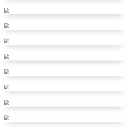
Chirurgie
Imagistică (USG)
Urologie și Nefrologie
Hematologie
Medicină de familie/terapeut
Stomatologie pediatrică
Cardiologie
Gastrologie
Ginecologie