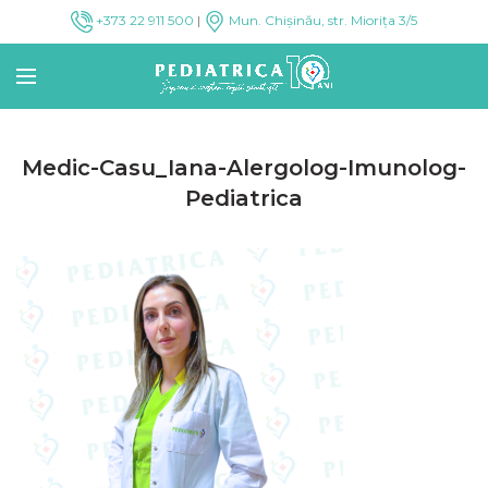
+373 22 911 500
|
Mun. Chișinău, str. Miorița 3/5
Medic-Casu_Iana-Alergolog-Imunolog-
Pediatrica