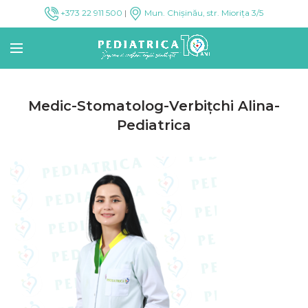
+373 22 911 500
|
Mun. Chișinău, str. Miorița 3/5
Medic-Stomatolog-Verbițchi Alina-
Pediatrica