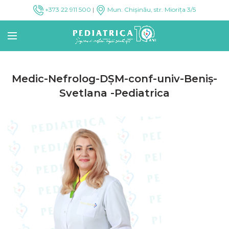
+373 22 911 500
|
Mun. Chișinău, str. Miorița 3/5
Medic-Nefrolog-DȘM-conf-univ-Beniș-
Svetlana -Pediatrica