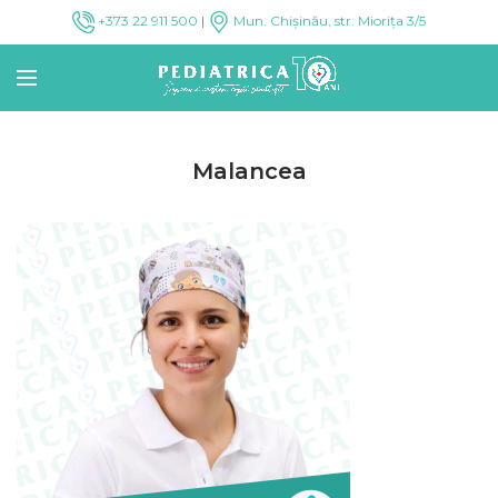
+373 22 911 500
|
Mun. Chișinău, str. Miorița 3/5
Malancea