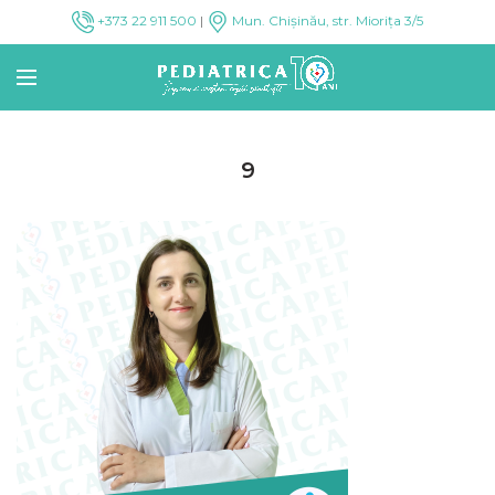
+373 22 911 500
|
Mun. Chișinău, str. Miorița 3/5
9