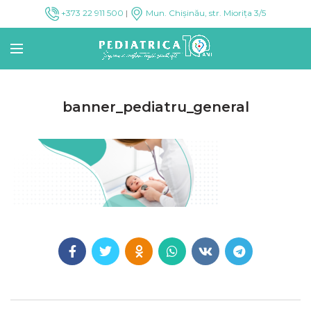
+373 22 911 500
|
Mun. Chișinău, str. Miorița 3/5
banner_pediatru_general