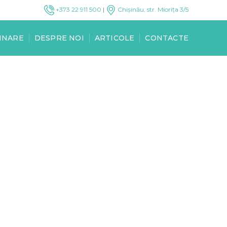
+373 22 911 500
|
Chișinău, str. Miorița 3/5
INARE
DESPRE NOI
ARTICOLE
CONTACTE