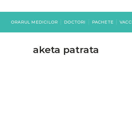
ORARUL MEDICILOR
DOCTORI
PACHETE
VACC
aketa patrata