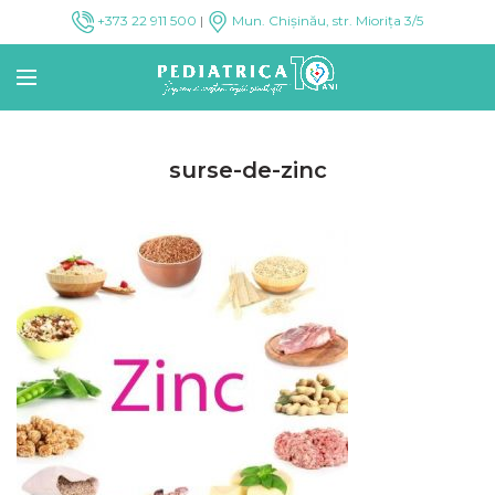
+373 22 911 500
|
Mun. Chișinău, str. Miorița 3/5
surse-de-zinc